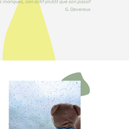
s manques, son actif plutôt que son passif
G. Devereux