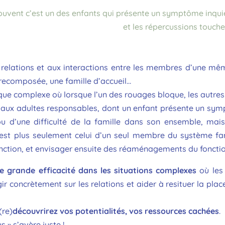
ouvent c’est un des enfants qui présente un symptôme inquié
et les répercussions touche
x relations et aux interactions entre les membres d’une mêm
-recomposée, une famille d’accueil…
e complexe où lorsque l’un des rouages bloque, les autres
, aux adultes responsables, dont un enfant présente un sy
u d’une difficulté de la famille dans son ensemble, mai
’est plus seulement celui d’un seul membre du système fami
nction, et envisager ensuite des réaménagements du foncti
e grande efficacité dans les situations complexes
où les 
ir concrètement sur les relations et aider à resituer la plac
(re)
découvrirez vos potentialités, vos ressources cachées
.
s » s’avère juste !